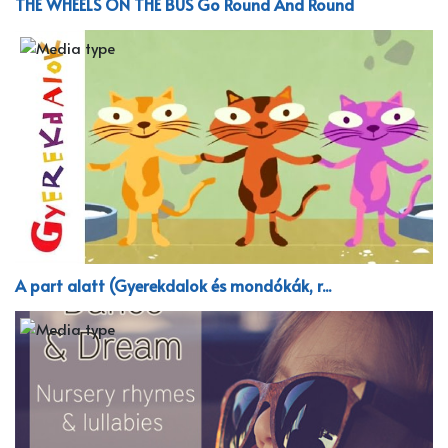
THE WHEELS ON THE BUS Go Round And Round
A part alatt (Gyerekdalok és mondókák, r...