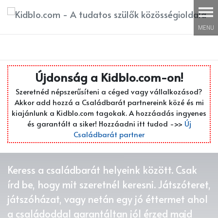
Újdonság a Kidblo.com-on!
Újdonság a Kidblo.com-on!
Szeretnéd népszerűsíteni a céged vagy vállalkozásod?
Akkor add hozzá a Családbarát partnereink közé és mi
kiajánlunk a Kidblo.com tagokak. A hozzáadás ingyenes
és garantált a siker! Hozzáadni itt tudod ->>
Új
Új
Családbarát partner
Családbarát partner
Keress a családbarát helyeink között. Csak
írd be, hogy mit szeretnél keresni. Játszóteret,
játszóházat, vagy netán egy jó éttermet ahol
a családoddal garantáltan jól érzed majd