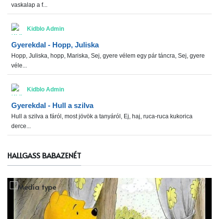
vaskalap a f...
Kidblo Admin
Gyerekdal - Hopp, Juliska
Hopp, Juliska, hopp, Mariska, Sej, gyere vélem egy pár táncra, Sej, gyere
véle...
Kidblo Admin
Gyerekdal - Hull a szilva
Hull a szilva a fáról, most jövök a tanyáról, Ej, haj, ruca-ruca kukorica
derce...
HALLGASS BABAZENÉT