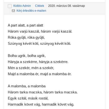
Kidblo Admin
Cikkek
2020. március 08. vasárnap
Kérj értesítés e-mailen
A part alatt, a part alatt
Három varjú kaszál, három varjú kaszál.
Róka gyűjti, róka gyűjti,
Szúnyog kévét köti, szúnyog kévét köti.
Bolha ugrik, bolha ugrik,
Hányja a szekérre, hányja a szekérre.
Mén a szekér, mén a szekér,
Majd a malomba ér, majd a malomba ér.
A malomba, a malomba
Három tarka macska, három tarka macska.
Egyik szitál, másik rostál,
Harmadik követ vág, harmadik követ vág.