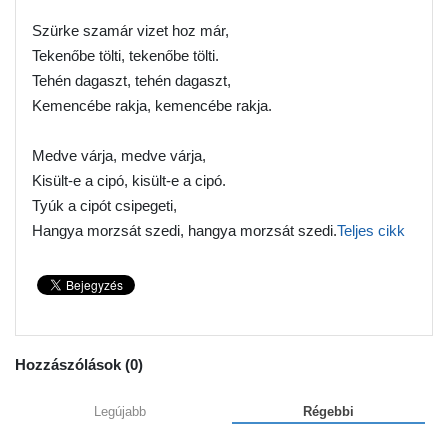
Szürke szamár vizet hoz már,
Tekenőbe tölti, tekenőbe tölti.
Tehén dagaszt, tehén dagaszt,
Kemencébe rakja, kemencébe rakja.
Medve várja, medve várja,
Kisült-e a cipó, kisült-e a cipó.
Tyúk a cipót csipegeti,
Hangya morzsát szedi, hangya morzsát szedi.
Teljes cikk
Hozzászólások (
0
)
Legújabb
Régebbi