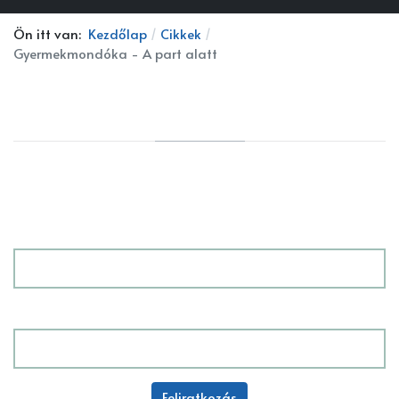
Ön itt van:
Kezdőlap
Cikkek
Gyermekmondóka - A part alatt
HÍRLEVÉL
Íratkozz fel a Kidblo hírlevélre, hogy nem maradj le a
legújabb családbarát partnereinkről és az Akciós
ajánlataikról!
Név
E-mail