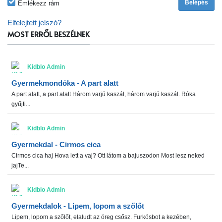
Emlékezz rám
Elfelejtett jelszó?
MOST ERRŐL BESZÉLNEK
Kidblo Admin
Gyermekmondóka - A part alatt
A part alatt, a part alatt Három varjú kaszál, három varjú kaszál. Róka
gyűjti...
Kidblo Admin
Gyermekdal - Cirmos cica
Cirmos cica haj Hova lett a vaj? Ott látom a bajuszodon Most lesz neked
jajTe...
Kidblo Admin
Gyermekdalok - Lipem, lopom a szőlőt
Lipem, lopom a szőlőt, elaludt az öreg csősz. Furkósbot a kezében,