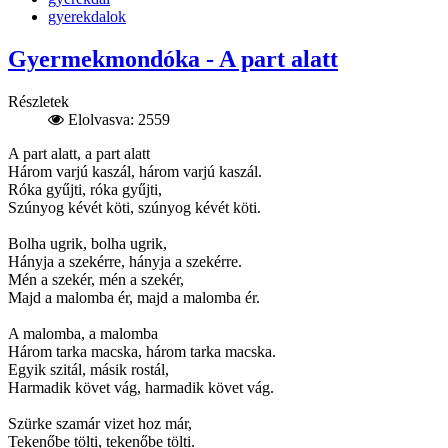
gyerekdalok
Gyermekmondóka - A part alatt
Részletek
Elolvasva: 2559
A part alatt, a part alatt
Három varjú kaszál, három varjú kaszál.
Róka gyűjti, róka gyűjti,
Szúnyog kévét köti, szúnyog kévét köti.
Bolha ugrik, bolha ugrik,
Hányja a szekérre, hányja a szekérre.
Mén a szekér, mén a szekér,
Majd a malomba ér, majd a malomba ér.
A malomba, a malomba
Három tarka macska, három tarka macska.
Egyik szitál, másik rostál,
Harmadik követ vág, harmadik követ vág.
Szürke szamár vizet hoz már,
Tekenőbe tölti, tekenőbe tölti.