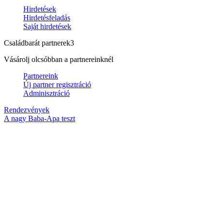
Hirdetések
Hirdetésfeladás
Saját hirdetések
Családbarát partnerek
3
Vásárolj olcsóbban a partnereinknél
Partnereink
Új partner regisztráció
Adminisztráció
Rendezvények
A nagy Baba-Apa teszt