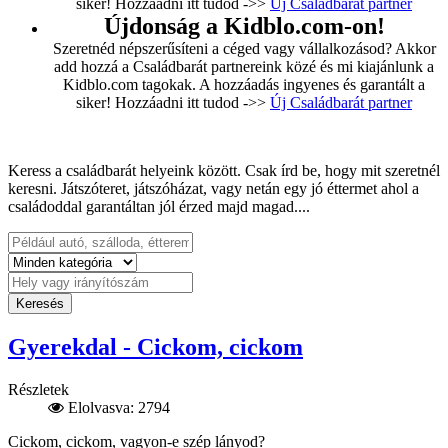
siker! Hozzáadni itt tudod ->>
Új Családbarát partner
Újdonság a Kidblo.com-on!
Szeretnéd népszerűsíteni a céged vagy vállalkozásod? Akkor
add hozzá a Családbarát partnereink közé és mi kiajánlunk a
Kidblo.com tagokak. A hozzáadás ingyenes és garantált a
siker! Hozzáadni itt tudod ->>
Új Családbarát partner
Keress a családbarát helyeink között. Csak írd be, hogy mit szeretnél
keresni. Játszóteret, játszóházat, vagy netán egy jó éttermet ahol a
családoddal garantáltan jól érzed majd magad....
Keresés
Gyerekdal - Cickom, cickom
Részletek
Elolvasva: 2794
Cickom, cickom, vagyon-e szép lányod?