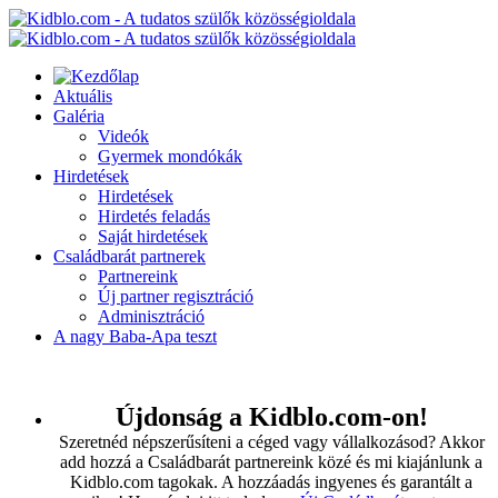
Aktuális
Galéria
Videók
Gyermek mondókák
Hirdetések
Hirdetések
Hirdetés feladás
Saját hirdetések
Családbarát partnerek
Partnereink
Új partner regisztráció
Adminisztráció
A nagy Baba-Apa teszt
Újdonság a Kidblo.com-on!
Szeretnéd népszerűsíteni a céged vagy vállalkozásod? Akkor
add hozzá a Családbarát partnereink közé és mi kiajánlunk a
Kidblo.com tagokak. A hozzáadás ingyenes és garantált a