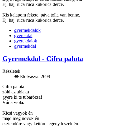
Ej, haj, ruca-ruca kukorica derce.
Kis kalapom fekete, páva tolla van benne,
Ej, haj, ruca-ruca kukorica derce.
gyermekdalok
gyerekdal
gyerekdalok
gyermekdal
Gyermekdal - Cifra palota
Részletek
Elolvasva: 2699
Cifra palota
zöld az ablaka
gyere ki te tubarózsa!
Vár a viola.
Kicsi vagyok én
majd meg növök én
esztendőre vagy kettőre legény leszek én.