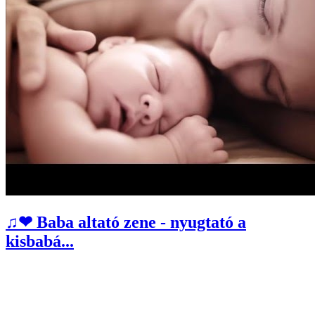
♫❤ Baba altató zene - nyugtató a
kisbabá...