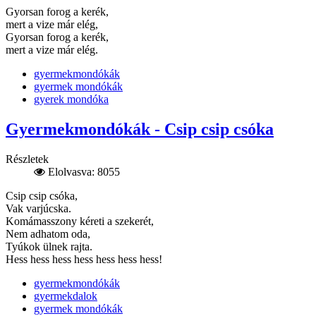
Gyorsan forog a kerék,
mert a vize már elég,
Gyorsan forog a kerék,
mert a vize már elég.
gyermekmondókák
gyermek mondókák
gyerek mondóka
Gyermekmondókák - Csip csip csóka
Részletek
Elolvasva: 8055
Csip csip csóka,
Vak varjúcska.
Komámasszony kéreti a szekerét,
Nem adhatom oda,
Tyúkok ülnek rajta.
Hess hess hess hess hess hess hess!
gyermekmondókák
gyermekdalok
gyermek mondókák