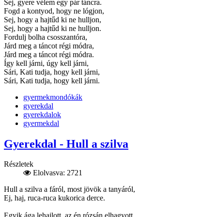
Sej, gyere vélem egy pár táncra.
Fogd a kontyod, hogy ne lógjon,
Sej, hogy a hajtűd ki ne hulljon,
Sej, hogy a hajtűd ki ne hulljon.
Fordulj bolha csosszantóra,
Járd meg a táncot régi módra,
Járd meg a táncot régi módra.
Így kell járni, úgy kell járni,
Sári, Kati tudja, hogy kell járni,
Sári, Kati tudja, hogy kell járni.
gyermekmondókák
gyerekdal
gyerekdalok
gyermekdal
Gyerekdal - Hull a szilva
Részletek
Elolvasva: 2721
Hull a szilva a fáról, most jövök a tanyáról,
Ej, haj, ruca-ruca kukorica derce.
Egyik ága lehajlott, az én rózsán elhagyott,