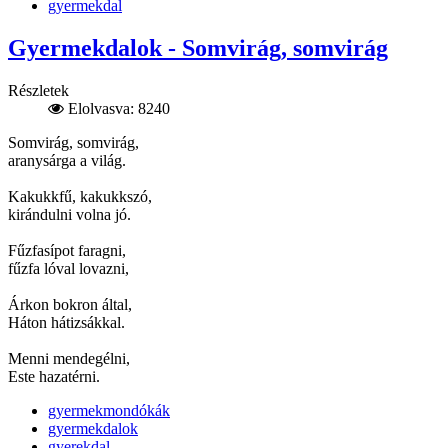
gyermekdal
Gyermekdalok - Somvirág, somvirág
Részletek
Elolvasva: 8240
Somvirág, somvirág,
aranysárga a világ.
Kakukkfű, kakukkszó,
kirándulni volna jó.
Fűzfasípot faragni,
fűzfa lóval lovazni,
Árkon bokron által,
Háton hátizsákkal.
Menni mendegélni,
Este hazatérni.
gyermekmondókák
gyermekdalok
gyerekdal