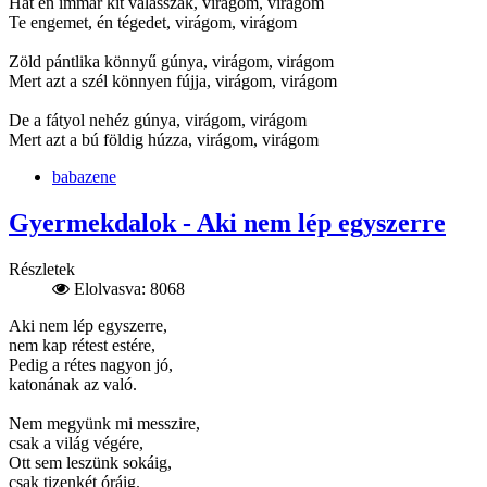
Hát én immár kit válasszak, virágom, virágom
Te engemet, én tégedet, virágom, virágom
Zöld pántlika könnyű gúnya, virágom, virágom
Mert azt a szél könnyen fújja, virágom, virágom
De a fátyol nehéz gúnya, virágom, virágom
Mert azt a bú földig húzza, virágom, virágom
babazene
Gyermekdalok - Aki nem lép egyszerre
Részletek
Elolvasva: 8068
Aki nem lép egyszerre,
nem kap rétest estére,
Pedig a rétes nagyon jó,
katonának az való.
Nem megyünk mi messzire,
csak a világ végére,
Ott sem leszünk sokáig,
csak tizenkét óráig.