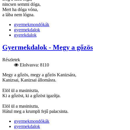
nincsen semmi dóga,
Mert ha dóga vóna,
a lába nem lógna.
gyermekmondókák
gyermekdalok
gyerekdalok
Gyermekdalok - Megy a gőzös
Részletek
Elolvasva: 8110
Megy a gőzös, megy a gőzös Kanizsára,
Kanizsai, Kanizsai állomásra.
Elöl ül a masiniszta,
Ki a gőzöst, ki a gőzöst igazítja.
Elöl ül a masiniszta,
Hátul meg a krumpli fejű palacsinta.
gyermekmondókák
gyermekdalok