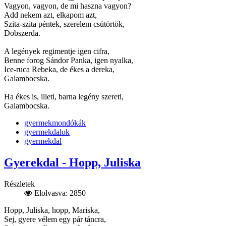
Vagyon, vagyon, de mi haszna vagyon?
Add nekem azt, elkapom azt,
Szita-szita péntek, szerelem csütörtök,
Dobszerda.
A legények regimentje igen cifra,
Benne forog Sándor Panka, igen nyalka,
Ice-ruca Rebeka, de ékes a dereka,
Galambocska.
Ha ékes is, illeti, barna legény szereti,
Galambocska.
gyermekmondókák
gyermekdalok
gyermekdal
Gyerekdal - Hopp, Juliska
Részletek
Elolvasva: 2850
Hopp, Juliska, hopp, Mariska,
Sej, gyere vélem egy pár táncra,