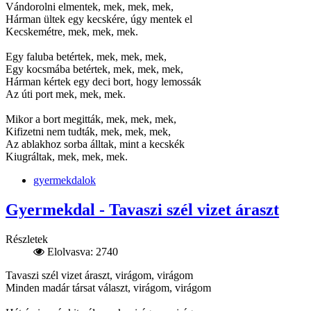
Vándorolni elmentek, mek, mek, mek,
Hárman ültek egy kecskére, úgy mentek el
Kecskemétre, mek, mek, mek.
Egy faluba betértek, mek, mek, mek,
Egy kocsmába betértek, mek, mek, mek,
Hárman kértek egy deci bort, hogy lemossák
Az úti port mek, mek, mek.
Mikor a bort megitták, mek, mek, mek,
Kifizetni nem tudták, mek, mek, mek,
Az ablakhoz sorba álltak, mint a kecskék
Kiugráltak, mek, mek, mek.
gyermekdalok
Gyermekdal - Tavaszi szél vizet áraszt
Részletek
Elolvasva: 2740
Tavaszi szél vizet áraszt, virágom, virágom
Minden madár társat választ, virágom, virágom