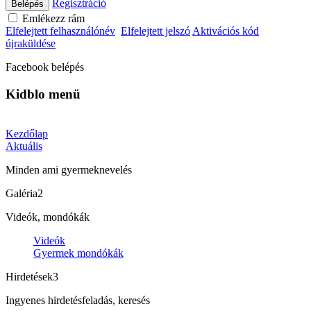
Regisztráció
Belépés
Emlékezz rám
Elfelejtett felhasználónév
Elfelejtett jelszó
Aktivációs kód
újraküldése
Facebook belépés
Kidblo menü
Kezdőlap
Aktuális
Minden ami gyermeknevelés
Galéria
2
Videók, mondókák
Videók
Gyermek mondókák
Hirdetések
3
Ingyenes hirdetésfeladás, keresés