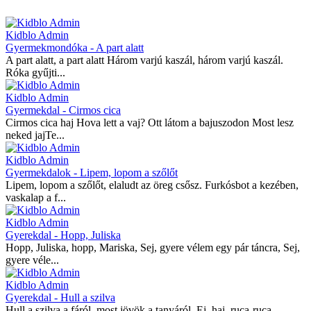
Kidblo Admin
Gyermekmondóka - A part alatt
A part alatt, a part alatt Három varjú kaszál, három varjú kaszál.
Róka gyűjti...
Kidblo Admin
Gyermekdal - Cirmos cica
Cirmos cica haj Hova lett a vaj? Ott látom a bajuszodon Most lesz
neked jajTe...
Kidblo Admin
Gyermekdalok - Lipem, lopom a szőlőt
Lipem, lopom a szőlőt, elaludt az öreg csősz. Furkósbot a kezében,
vaskalap a f...
Kidblo Admin
Gyerekdal - Hopp, Juliska
Hopp, Juliska, hopp, Mariska, Sej, gyere vélem egy pár táncra, Sej,
gyere véle...
Kidblo Admin
Gyerekdal - Hull a szilva
Hull a szilva a fáról, most jövök a tanyáról, Ej, haj, ruca-ruca