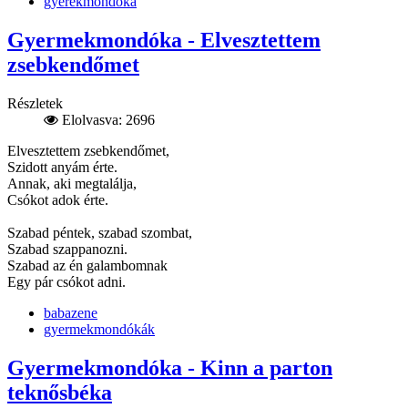
gyerekmondóka
Gyermekmondóka - Elvesztettem
zsebkendőmet
Részletek
Elolvasva: 2696
Elvesztettem zsebkendőmet,
Szidott anyám érte.
Annak, aki megtalálja,
Csókot adok érte.
Szabad péntek, szabad szombat,
Szabad szappanozni.
Szabad az én galambomnak
Egy pár csókot adni.
babazene
gyermekmondókák
Gyermekmondóka - Kinn a parton
teknősbéka