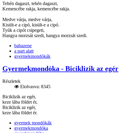
Tehén dagaszt, tehén dagaszt,
Kemencébe rakja, kemencébe rakja.
Medve várja, medve várja,
Kisült-e a cipó, kisült-e a cipó.
Tyúk a cipót csipegeti,
Hangya morzsát szedi, hangya morzsát szedi.
babazene
a part alatt
gyermekmondókák
Gyermekmondóka - Biciklizik az egér
Részletek
Elolvasva: 8345
Biciklizik az egér,
keze lába földet ér,
Biciklizik az egér,
keze lába földet ér.
gyermek mondókák
gyermekmondóka