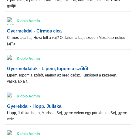
gyűjti...
Kidblo Admin
Gyermekdal - Cirmos cica
Cirmos cica haj Hova lett a vaj? Ott látom a bajuszodon Most lesz neked
jajTe...
Kidblo Admin
Gyermekdalok - Lipem, lopom a szőlőt
Lipem, lopom a szőlőt, elaludt az öreg csősz. Furkósbot a kezében,
vaskalap a f...
Kidblo Admin
Gyerekdal - Hopp, Juliska
Hopp, Juliska, hopp, Mariska, Sej, gyere vélem egy pár táncra, Sej, gyere
véle...
Kidblo Admin