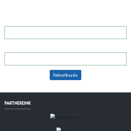
legújabb családbarát partnereinkről és az Akciós
ajánlataikról!
Név
E-mail
A feliratkozással elfogadod a használati feltételeket.
PARTNEREINK