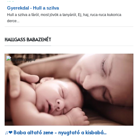
Gyerekdal - Hull a szilva
Hull a szilva a fáról, most jövök a tanyáról, Ej, haj, ruca-ruca kukorica
derce...
HALLGASS BABAZENÉT
♫❤ Baba altató zene - nyugtató a kisbabá...