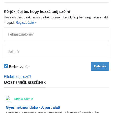
Kérjük lépj be, hogy hozzá tudj szólni
Hozzászólni, csak regisztráltak tudnak. Kérjük lépj be, vagy regisztráld
magad.
Regisztráció »
Felhasználónév
Jelszó
Emlékezz rám
Elfelejtett jelszó?
MOST ERRŐL BESZÉLNEK
Kidblo Admin
Gyermekmondóka - A part alatt
A part alatt, a part alatt Három varjú kaszál, három varjú kaszál. Róka