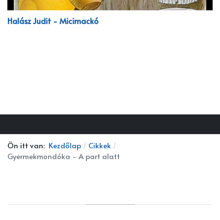
Halász Judit - Micimackó
Ön itt van:
Kezdőlap
Cikkek
Gyermekmondóka - A part alatt
HÍRLEVÉL
Íratkozz fel a Kidblo hírlevélre, hogy nem maradj le a