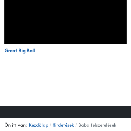
Great Big Ball
Ön itt van:
Kezdőlap
Hirdetések
Baba felszerelések