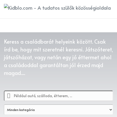
Újdonság a Kidblo.com-on!
Újdonság a Kidblo.com-on!
Keress a családbarát helyeink között. Csak
írd be, hogy mit szeretnél keresni. Játszóteret,
játszóházat, vagy netán egy jó éttermet ahol
a családoddal garantáltan jól érzed majd
Új
Új
magad....
Családbarát partner
Családbarát partner