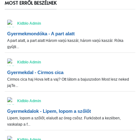
MOST ERRŐL BESZÉLNEK
Kidblo Admin
Gyermekmondóka - A part alatt
A part alatt, a part alatt Három varjú kaszál, három varjú kaszál. Róka
gyűjti...
Kidblo Admin
Gyermekdal - Cirmos cica
Cirmos cica haj Hova lett a vaj? Ott látom a bajuszodon Most lesz neked
jajTe...
Kidblo Admin
Gyermekdalok - Lipem, lopom a szőlőt
Lipem, lopom a szőlőt, elaludt az öreg csősz. Furkósbot a kezében,
vaskalap a f...
Kidblo Admin