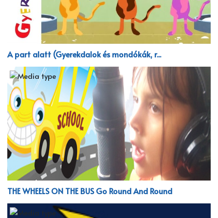
A part alatt (Gyerekdalok és mondókák, r...
THE WHEELS ON THE BUS Go Round And Round